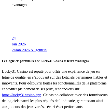
avantages
24
Jan 2026
24Jan 2026
Allgemein
Les logiciels partenaires de Lucky31 Casino et leurs avantages
Lucky31 Casino est réputé pour offrir une expérience de jeu en
ligne de qualité, en s’appuyant sur des logiciels partenaires fiables et
innovants. Pour découvrir toutes les fonctionnalités de la plateforme
et profiter pleinement de ses jeux, rendez-vous sur
https://lucky31casino.app
. Ce casino collabore avec des fournisseurs
de logiciels parmi les plus réputés de l’industrie, garantissant ainsi
aux joueurs des jeux variés, sécurisés et performants.