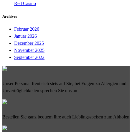
Red Casino
Archives
Februar 2026
Januar 2026
Dezember 2025
November 2025
September 2022
Unser Personal freut sich stets auf Sie, bei Fragen zu Allergien und
Unverträglichkeiten sprechen Sie uns an
Bestellen Sie ganz bequem Ihre auch Lieblingsspeisen zum Abholen