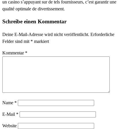
un casino s’appuyant sur de tels fournisseurs, c’est garantir une
qualité optimale de divertissement.
Schreibe einen Kommentar
Deine E-Mail-Adresse wird nicht veröffentlicht.
Erforderliche
Felder sind mit
*
markiert
Kommentar
*
Name
*
E-Mail
*
Website