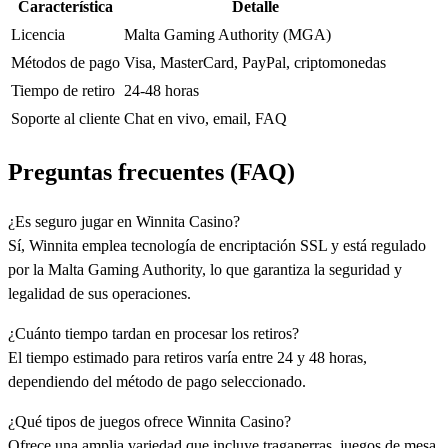
Característica
Detalle
Licencia
Malta Gaming Authority (MGA)
Métodos de pago
Visa, MasterCard, PayPal, criptomonedas
Tiempo de retiro
24-48 horas
Soporte al cliente
Chat en vivo, email, FAQ
Preguntas frecuentes (FAQ)
¿Es seguro jugar en Winnita Casino?
Sí, Winnita emplea tecnología de encriptación SSL y está regulado
por la Malta Gaming Authority, lo que garantiza la seguridad y
legalidad de sus operaciones.
¿Cuánto tiempo tardan en procesar los retiros?
El tiempo estimado para retiros varía entre 24 y 48 horas,
dependiendo del método de pago seleccionado.
¿Qué tipos de juegos ofrece Winnita Casino?
Ofrece una amplia variedad que incluye tragaperras, juegos de mesa,