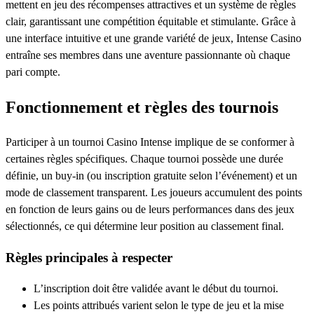
mettent en jeu des récompenses attractives et un système de règles
clair, garantissant une compétition équitable et stimulante. Grâce à
une interface intuitive et une grande variété de jeux, Intense Casino
entraîne ses membres dans une aventure passionnante où chaque
pari compte.
Fonctionnement et règles des tournois
Participer à un tournoi Casino Intense implique de se conformer à
certaines règles spécifiques. Chaque tournoi possède une durée
définie, un buy-in (ou inscription gratuite selon l’événement) et un
mode de classement transparent. Les joueurs accumulent des points
en fonction de leurs gains ou de leurs performances dans des jeux
sélectionnés, ce qui détermine leur position au classement final.
Règles principales à respecter
L’inscription doit être validée avant le début du tournoi.
Les points attribués varient selon le type de jeu et la mise