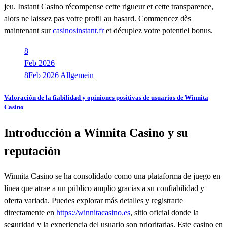
jeu. Instant Casino récompense cette rigueur et cette transparence,
alors ne laissez pas votre profil au hasard. Commencez dès
maintenant sur
casinosinstant.fr
et décuplez votre potentiel bonus.
8
Feb 2026
8Feb 2026
Allgemein
Valoración de la fiabilidad y opiniones positivas de usuarios de Winnita
Casino
Introducción a Winnita Casino y su
reputación
Winnita Casino se ha consolidado como una plataforma de juego en
línea que atrae a un público amplio gracias a su confiabilidad y
oferta variada. Puedes explorar más detalles y registrarte
directamente en
https://winnitacasino.es
, sitio oficial donde la
seguridad y la experiencia del usuario son prioritarias. Este casino en