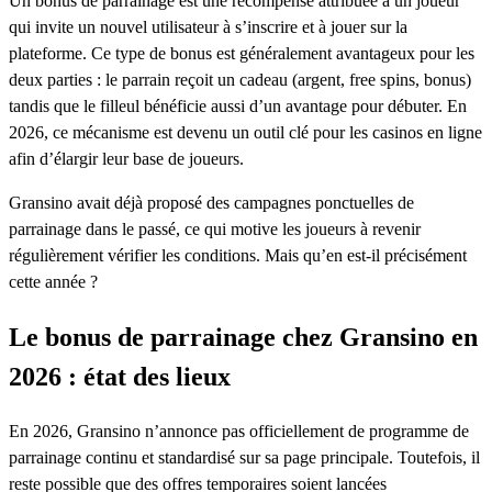
Un bonus de parrainage est une récompense attribuée à un joueur
qui invite un nouvel utilisateur à s’inscrire et à jouer sur la
plateforme. Ce type de bonus est généralement avantageux pour les
deux parties : le parrain reçoit un cadeau (argent, free spins, bonus)
tandis que le filleul bénéficie aussi d’un avantage pour débuter. En
2026, ce mécanisme est devenu un outil clé pour les casinos en ligne
afin d’élargir leur base de joueurs.
Gransino avait déjà proposé des campagnes ponctuelles de
parrainage dans le passé, ce qui motive les joueurs à revenir
régulièrement vérifier les conditions. Mais qu’en est-il précisément
cette année ?
Le bonus de parrainage chez Gransino en
2026 : état des lieux
En 2026, Gransino n’annonce pas officiellement de programme de
parrainage continu et standardisé sur sa page principale. Toutefois, il
reste possible que des offres temporaires soient lancées