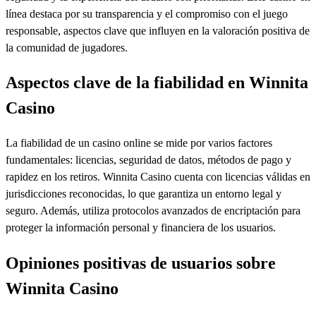
línea destaca por su transparencia y el compromiso con el juego
responsable, aspectos clave que influyen en la valoración positiva de
la comunidad de jugadores.
Aspectos clave de la fiabilidad en Winnita
Casino
La fiabilidad de un casino online se mide por varios factores
fundamentales: licencias, seguridad de datos, métodos de pago y
rapidez en los retiros. Winnita Casino cuenta con licencias válidas en
jurisdicciones reconocidas, lo que garantiza un entorno legal y
seguro. Además, utiliza protocolos avanzados de encriptación para
proteger la información personal y financiera de los usuarios.
Opiniones positivas de usuarios sobre
Winnita Casino