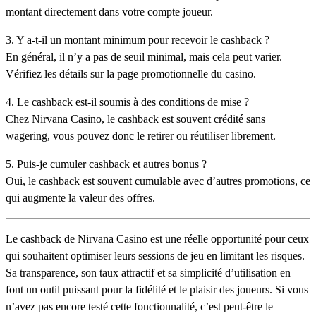
montant directement dans votre compte joueur.
3. Y a-t-il un montant minimum pour recevoir le cashback ?
En général, il n’y a pas de seuil minimal, mais cela peut varier.
Vérifiez les détails sur la page promotionnelle du casino.
4. Le cashback est-il soumis à des conditions de mise ?
Chez Nirvana Casino, le cashback est souvent crédité sans
wagering, vous pouvez donc le retirer ou réutiliser librement.
5. Puis-je cumuler cashback et autres bonus ?
Oui, le cashback est souvent cumulable avec d’autres promotions, ce
qui augmente la valeur des offres.
Le cashback de Nirvana Casino est une réelle opportunité pour ceux
qui souhaitent optimiser leurs sessions de jeu en limitant les risques.
Sa transparence, son taux attractif et sa simplicité d’utilisation en
font un outil puissant pour la fidélité et le plaisir des joueurs. Si vous
n’avez pas encore testé cette fonctionnalité, c’est peut-être le