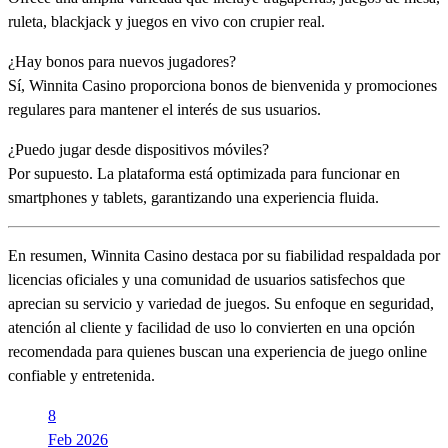
ruleta, blackjack y juegos en vivo con crupier real.
¿Hay bonos para nuevos jugadores?
Sí, Winnita Casino proporciona bonos de bienvenida y promociones
regulares para mantener el interés de sus usuarios.
¿Puedo jugar desde dispositivos móviles?
Por supuesto. La plataforma está optimizada para funcionar en
smartphones y tablets, garantizando una experiencia fluida.
En resumen, Winnita Casino destaca por su fiabilidad respaldada por
licencias oficiales y una comunidad de usuarios satisfechos que
aprecian su servicio y variedad de juegos. Su enfoque en seguridad,
atención al cliente y facilidad de uso lo convierten en una opción
recomendada para quienes buscan una experiencia de juego online
confiable y entretenida.
8
Feb 2026