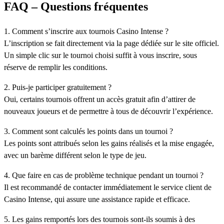
FAQ – Questions fréquentes
1. Comment s’inscrire aux tournois Casino Intense ?
L’inscription se fait directement via la page dédiée sur le site officiel.
Un simple clic sur le tournoi choisi suffit à vous inscrire, sous
réserve de remplir les conditions.
2. Puis-je participer gratuitement ?
Oui, certains tournois offrent un accès gratuit afin d’attirer de
nouveaux joueurs et de permettre à tous de découvrir l’expérience.
3. Comment sont calculés les points dans un tournoi ?
Les points sont attribués selon les gains réalisés et la mise engagée,
avec un barème différent selon le type de jeu.
4. Que faire en cas de problème technique pendant un tournoi ?
Il est recommandé de contacter immédiatement le service client de
Casino Intense, qui assure une assistance rapide et efficace.
5. Les gains remportés lors des tournois sont-ils soumis à des