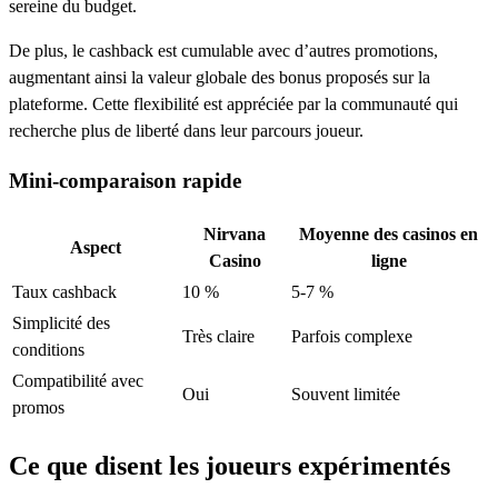
sereine du budget.
De plus, le cashback est cumulable avec d’autres promotions,
augmentant ainsi la valeur globale des bonus proposés sur la
plateforme. Cette flexibilité est appréciée par la communauté qui
recherche plus de liberté dans leur parcours joueur.
Mini-comparaison rapide
Nirvana
Moyenne des casinos en
Aspect
Casino
ligne
Taux cashback
10 %
5-7 %
Simplicité des
Très claire
Parfois complexe
conditions
Compatibilité avec
Oui
Souvent limitée
promos
Ce que disent les joueurs expérimentés