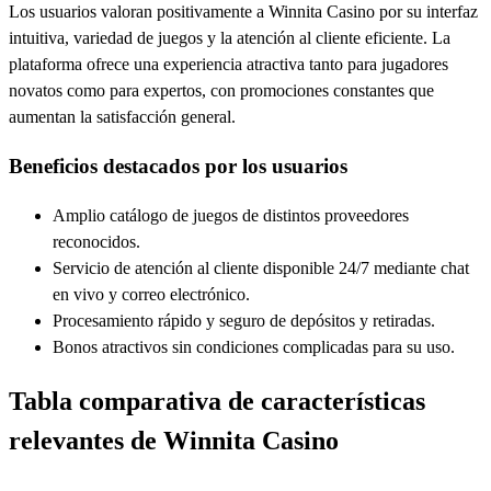
Los usuarios valoran positivamente a Winnita Casino por su interfaz
intuitiva, variedad de juegos y la atención al cliente eficiente. La
plataforma ofrece una experiencia atractiva tanto para jugadores
novatos como para expertos, con promociones constantes que
aumentan la satisfacción general.
Beneficios destacados por los usuarios
Amplio catálogo de juegos de distintos proveedores
reconocidos.
Servicio de atención al cliente disponible 24/7 mediante chat
en vivo y correo electrónico.
Procesamiento rápido y seguro de depósitos y retiradas.
Bonos atractivos sin condiciones complicadas para su uso.
Tabla comparativa de características
relevantes de Winnita Casino