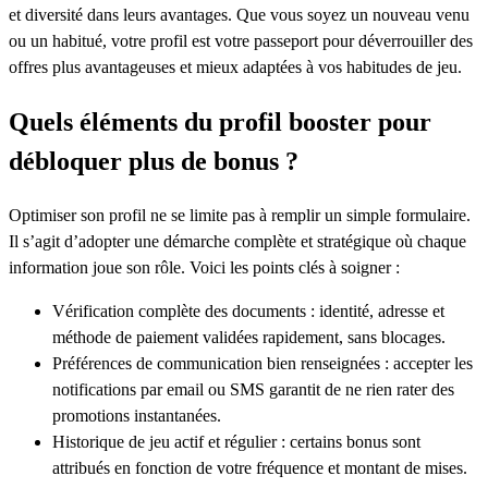
et diversité dans leurs avantages. Que vous soyez un nouveau venu
ou un habitué, votre profil est votre passeport pour déverrouiller des
offres plus avantageuses et mieux adaptées à vos habitudes de jeu.
Quels éléments du profil booster pour
débloquer plus de bonus ?
Optimiser son profil ne se limite pas à remplir un simple formulaire.
Il s’agit d’adopter une démarche complète et stratégique où chaque
information joue son rôle. Voici les points clés à soigner :
Vérification complète des documents : identité, adresse et
méthode de paiement validées rapidement, sans blocages.
Préférences de communication bien renseignées : accepter les
notifications par email ou SMS garantit de ne rien rater des
promotions instantanées.
Historique de jeu actif et régulier : certains bonus sont
attribués en fonction de votre fréquence et montant de mises.