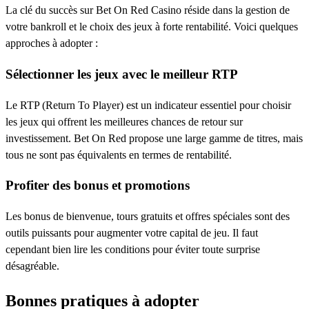
La clé du succès sur Bet On Red Casino réside dans la gestion de
votre bankroll et le choix des jeux à forte rentabilité. Voici quelques
approches à adopter :
Sélectionner les jeux avec le meilleur RTP
Le RTP (Return To Player) est un indicateur essentiel pour choisir
les jeux qui offrent les meilleures chances de retour sur
investissement. Bet On Red propose une large gamme de titres, mais
tous ne sont pas équivalents en termes de rentabilité.
Profiter des bonus et promotions
Les bonus de bienvenue, tours gratuits et offres spéciales sont des
outils puissants pour augmenter votre capital de jeu. Il faut
cependant bien lire les conditions pour éviter toute surprise
désagréable.
Bonnes pratiques à adopter