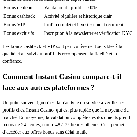
Bonus de dépôt
Validation du profil à 100%
Bonus cashback
Activité régulière et historique clair
Bonus VIP
Profil complet et investissement récurrent
Bonus exclusifs
Inscription à la newsletter et vérification KYC
Les bonus cashback et VIP sont particulièrement sensibles à la
qualité et au suivi du profil. Ils récompensent la fidélité et la
confiance.
Comment Instant Casino compare-t-il
face aux autres plateformes ?
Un point souvent ignoré est la réactivité du service à vérifier les
profils chez Instant Casino, qui est plus rapide que la moyenne du
marché. En moyenne, la validation complète des documents prend
moins de 24 heures, contre 48 à 72 heures ailleurs. Cela permet
d’accéder aux offres bonus sans délai inutile.