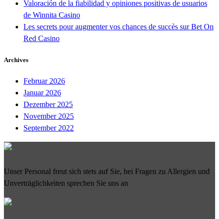
Valoración de la fiabilidad y opiniones positivas de usuarios
de Winnita Casino
Les secrets pour augmenter vos chances de succès sur Bet On
Red Casino
Archives
Februar 2026
Januar 2026
Dezember 2025
November 2025
September 2022
Unser Personal freut sich stets auf Sie, bei Fragen zu Allergien und
Unverträglichkeiten sprechen Sie uns an