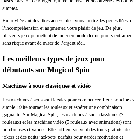
bases : gestion de budget, rythme de mise, et découverte des bonus
simples.
En privilégiant des titres accessibles, vous limitez les pertes liées à
l’incompréhension et augmentez votre plaisir de jeu. De plus,
plusieurs jeux permettent de jouer en mode démo, pour s’entraîner
sans risque avant de miser de l’argent réel.
Les meilleurs types de jeux pour
débutants sur Magical Spin
Machines à sous classiques et vidéo
Les machines à sous sont idéales pour commencer. Leur principe est
simple : faire tourner les rouleaux et espérer une combinaison
gagnante. Sur Magical Spin, les machines à sous classiques (3
rouleaux) et les machines vidéo (5 rouleaux avec animations) sont
nombreuses et variées. Elles offrent souvent des tours gratuits, des
jokers et des petits jackpots, parfaits pour garder motivation et