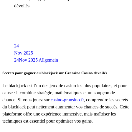
dévoilés
24
Nov 2025
24Nov 2025
Allgemein
Secrets pour gagner au blackjack sur Gransino Casino dévoilés
Le blackjack est l’un des jeux de casino les plus populaires, et pour
cause : il combine stratégie, mathématiques et un soupçon de
chance. Si vous jouez sur
casino-gransino.fr
, comprendre les secrets
du blackjack peut nettement augmenter vos chances de succès. Cette
plateforme offre une expérience immersive, mais maîtriser les
techniques est essentiel pour optimiser vos gains.