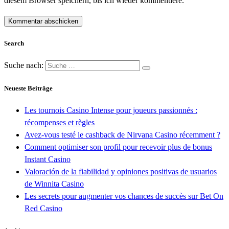
diesem Browser speichern, bis ich wieder kommentiere.
Search
Suche nach:
Neueste Beiträge
Les tournois Casino Intense pour joueurs passionnés :
récompenses et règles
Avez-vous testé le cashback de Nirvana Casino récemment ?
Comment optimiser son profil pour recevoir plus de bonus
Instant Casino
Valoración de la fiabilidad y opiniones positivas de usuarios
de Winnita Casino
Les secrets pour augmenter vos chances de succès sur Bet On
Red Casino