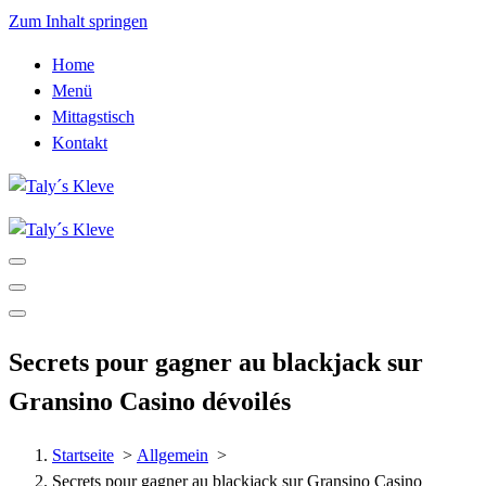
Zum Inhalt springen
Home
Menü
Mittagstisch
Kontakt
Secrets pour gagner au blackjack sur
Gransino Casino dévoilés
Startseite
>
Allgemein
>
Secrets pour gagner au blackjack sur Gransino Casino