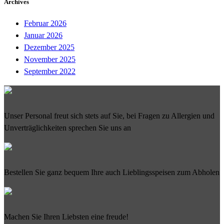
Archives
Februar 2026
Januar 2026
Dezember 2025
November 2025
September 2022
Unser Personal freut sich stets auf Sie, bei Fragen zu Allergien und
Unverträglichkeiten sprechen Sie uns an
Bestellen Sie ganz bequem Ihre auch Lieblingsspeisen zum Abholen
Machen Sie Ihren Liebsten eine freude!