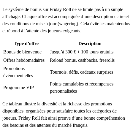
Le système de bonus sur Friday Roll ne se limite pas à un simple
affichage. Chaque offre est accompagnée d’une description claire et
des conditions de mise à jour (wagering). Cela évite les malentendus
et répond à l’attente des joueurs exigeants.
Type d’offre
Description
Bonus de bienvenue
Jusqu’à 300 € + 100 tours gratuits
Offres hebdomadaires
Reload bonus, cashbacks, freerolls
Promotions
Tournois, défis, cadeaux surprises
événementielles
Points cumulables et récompenses
Programme VIP
personnalisées
Ce tableau illustre la diversité et la richesse des promotions
disponibles, organisées pour satisfaire toutes les catégories de
joueurs. Friday Roll fait ainsi preuve d’une bonne compréhension
des besoins et des attentes du marché français.