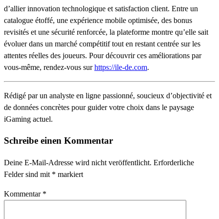
d’allier innovation technologique et satisfaction client. Entre un
catalogue étoffé, une expérience mobile optimisée, des bonus
revisités et une sécurité renforcée, la plateforme montre qu’elle sait
évoluer dans un marché compétitif tout en restant centrée sur les
attentes réelles des joueurs. Pour découvrir ces améliorations par
vous-même, rendez-vous sur
https://ile-de.com
.
Rédigé par un analyste en ligne passionné, soucieux d’objectivité et
de données concrètes pour guider votre choix dans le paysage
iGaming actuel.
Schreibe einen Kommentar
Deine E-Mail-Adresse wird nicht veröffentlicht.
Erforderliche
Felder sind mit
*
markiert
Kommentar
*