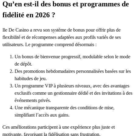
Qu’en est-il des bonus et programmes de
fidélité en 2026 ?
Ile De Casino a revu son système de bonus pour offrir plus de
flexibilité et de récompenses adaptées aux profils variés de ses
utilisateurs. Le programme comprend désormais :
Un bonus de bienvenue progressif, modulable selon le mode
de dépôt.
Des promotions hebdomadaires personnalisées basées sur les
habitudes de jeu.
Un programme VIP à plusieurs niveaux, avec des avantages
exclusifs comme un gestionnaire dédié et des invitations à des
événements privés.
Une mécanique transparente des conditions de mise,
simplifiant l’accès aux gains.
Ces améliorations participent à une expérience plus juste et
motivante, favorisant la fidélisation sans frustration.