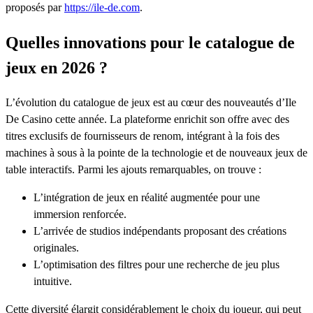
proposés par
https://ile-de.com
.
Quelles innovations pour le catalogue de
jeux en 2026 ?
L’évolution du catalogue de jeux est au cœur des nouveautés d’Ile
De Casino cette année. La plateforme enrichit son offre avec des
titres exclusifs de fournisseurs de renom, intégrant à la fois des
machines à sous à la pointe de la technologie et de nouveaux jeux de
table interactifs. Parmi les ajouts remarquables, on trouve :
L’intégration de jeux en réalité augmentée pour une
immersion renforcée.
L’arrivée de studios indépendants proposant des créations
originales.
L’optimisation des filtres pour une recherche de jeu plus
intuitive.
Cette diversité élargit considérablement le choix du joueur, qui peut