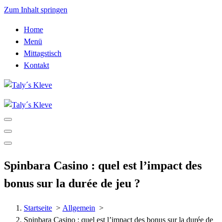
Zum Inhalt springen
Home
Menü
Mittagstisch
Kontakt
Spinbara Casino : quel est l’impact des
bonus sur la durée de jeu ?
Startseite
>
Allgemein
>
Spinbara Casino : quel est l’impact des bonus sur la durée de