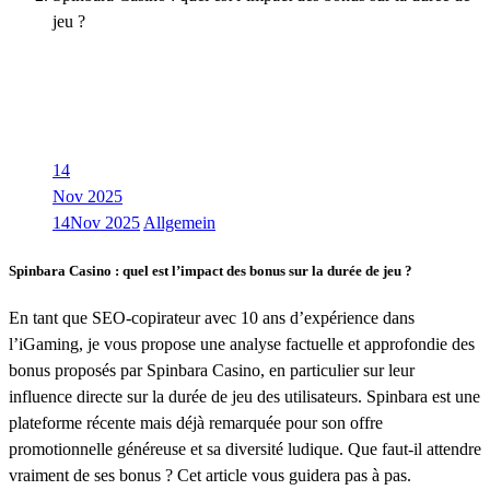
jeu ?
14
Nov 2025
14Nov 2025
Allgemein
Spinbara Casino : quel est l’impact des bonus sur la durée de jeu ?
En tant que SEO-copirateur avec 10 ans d’expérience dans
l’iGaming, je vous propose une analyse factuelle et approfondie des
bonus proposés par Spinbara Casino, en particulier sur leur
influence directe sur la durée de jeu des utilisateurs. Spinbara est une
plateforme récente mais déjà remarquée pour son offre
promotionnelle généreuse et sa diversité ludique. Que faut-il attendre
vraiment de ses bonus ? Cet article vous guidera pas à pas.