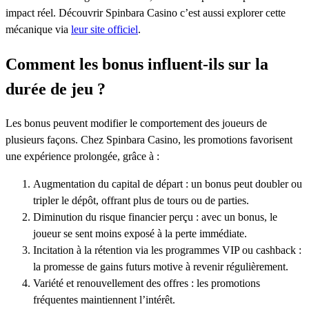
impact réel. Découvrir Spinbara Casino c’est aussi explorer cette
mécanique via
leur site officiel
.
Comment les bonus influent-ils sur la
durée de jeu ?
Les bonus peuvent modifier le comportement des joueurs de
plusieurs façons. Chez Spinbara Casino, les promotions favorisent
une expérience prolongée, grâce à :
Augmentation du capital de départ : un bonus peut doubler ou
tripler le dépôt, offrant plus de tours ou de parties.
Diminution du risque financier perçu : avec un bonus, le
joueur se sent moins exposé à la perte immédiate.
Incitation à la rétention via les programmes VIP ou cashback :
la promesse de gains futurs motive à revenir régulièrement.
Variété et renouvellement des offres : les promotions
fréquentes maintiennent l’intérêt.