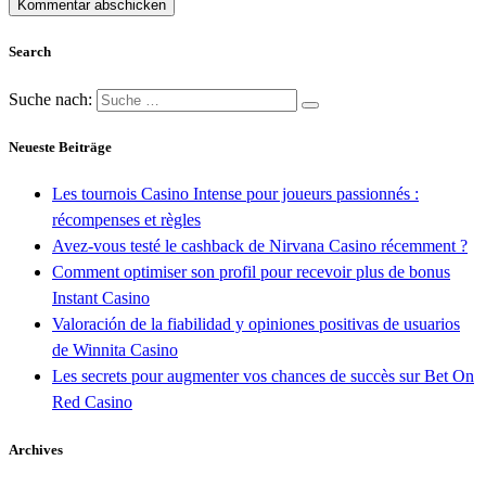
Search
Suche nach:
Neueste Beiträge
Les tournois Casino Intense pour joueurs passionnés :
récompenses et règles
Avez-vous testé le cashback de Nirvana Casino récemment ?
Comment optimiser son profil pour recevoir plus de bonus
Instant Casino
Valoración de la fiabilidad y opiniones positivas de usuarios
de Winnita Casino
Les secrets pour augmenter vos chances de succès sur Bet On
Red Casino
Archives