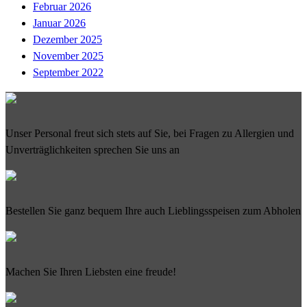
Februar 2026
Januar 2026
Dezember 2025
November 2025
September 2022
Unser Personal freut sich stets auf Sie, bei Fragen zu Allergien und
Unverträglichkeiten sprechen Sie uns an
Bestellen Sie ganz bequem Ihre auch Lieblingsspeisen zum Abholen
Machen Sie Ihren Liebsten eine freude!