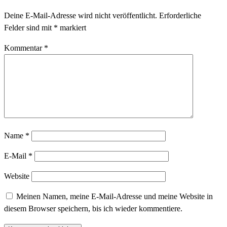
Deine E-Mail-Adresse wird nicht veröffentlicht.
Erforderliche
Felder sind mit
*
markiert
Kommentar
*
Name
*
E-Mail
*
Website
Meinen Namen, meine E-Mail-Adresse und meine Website in
diesem Browser speichern, bis ich wieder kommentiere.