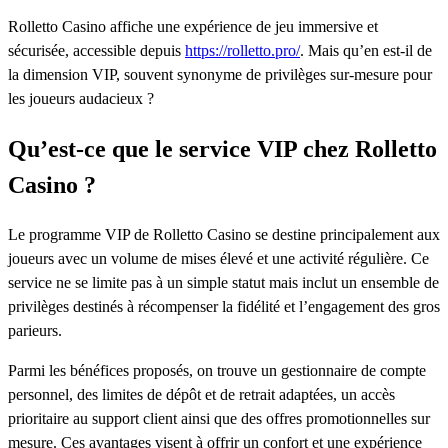
Rolletto Casino affiche une expérience de jeu immersive et
sécurisée, accessible depuis
https://rolletto.pro/
. Mais qu’en est-il de
la dimension VIP, souvent synonyme de privilèges sur-mesure pour
les joueurs audacieux ?
Qu’est-ce que le service VIP chez Rolletto
Casino ?
Le programme VIP de Rolletto Casino se destine principalement aux
joueurs avec un volume de mises élevé et une activité régulière. Ce
service ne se limite pas à un simple statut mais inclut un ensemble de
privilèges destinés à récompenser la fidélité et l’engagement des gros
parieurs.
Parmi les bénéfices proposés, on trouve un gestionnaire de compte
personnel, des limites de dépôt et de retrait adaptées, un accès
prioritaire au support client ainsi que des offres promotionnelles sur
mesure. Ces avantages visent à offrir un confort et une expérience